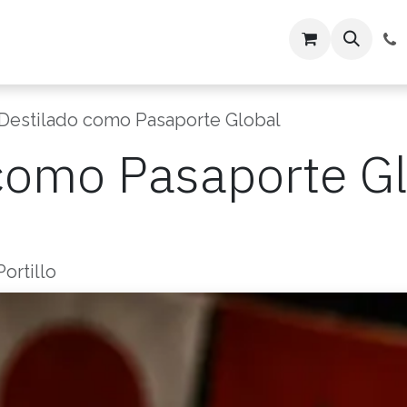
ón
Servicios
Tienda
 Destilado como Pasaporte Global
 como Pasaporte G
ortillo