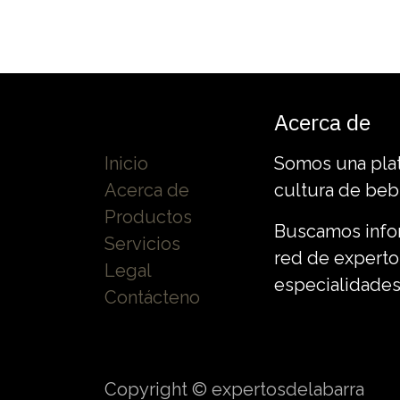
Acerca de
Inicio
Somos una plata
Acerca de
cultura de beb
Productos
Buscamos infor
Servicios
red de experto
Legal
especialidades
Contácteno
Copyright © expertosdelabarra