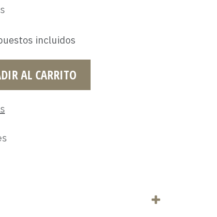
es
uestos incluidos
DIR AL CARRITO
es
es