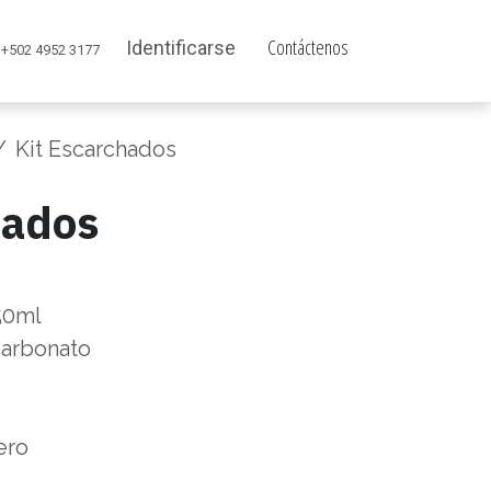
Contáctenos
Identificarse
+502 4952 3177
Kit Escarchados
hados
50ml
carbonato
ero