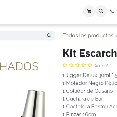
ón
Servicios
Tienda
Todos los productos
Kit Escarc
(0 reseña)
1 Jigger Delux 30ml * 
1 Moledor Negro Poli
1 Colador de Gusano
1 Cuchara de Bar
1 Coctelera Boston Ac
1 Pinzas 16cm