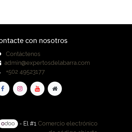
ontacte con nosotros
Contáctenos
admin@expertosdelabarra.com
+502 49523177
- El #1
Comercio electrónico